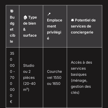
🎯
📍
Bu
🏠 Type
Emplace
🛎️ Potentiel de
dg
de bien
ment
services de
et
&
privilégi
conciergerie
cib
surface
é
le
35
0
Accès à des
00
Studio
services
0 -
ou 2
Courche
basiques
70
pièces
vel 1550
(ménage,
0
(20-40
ou 1650
gestion des
00
m²)
clés)
0
€