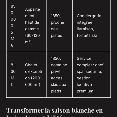
85
Apparte
0
ment
1850,
Conciergerie
00
haut de
proche
intégrée,
0 -
gamme
des
livraison,
5
(60-120
pistes
forfaits ski
M
m²)
€
1850,
Service
8 -
Chalet
domaine
complet : chef,
30
d’excepti
privé,
spa, sécurité,
M
on (200-
accès
gestion
€
600 m²)
skis aux
locative
pieds
premium
Transformer la saison blanche en