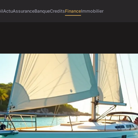
il
Actu
Assurance
Banque
Credits
Finance
Immobilier