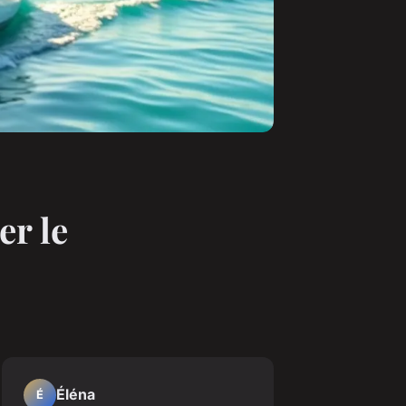
er le
Éléna
É